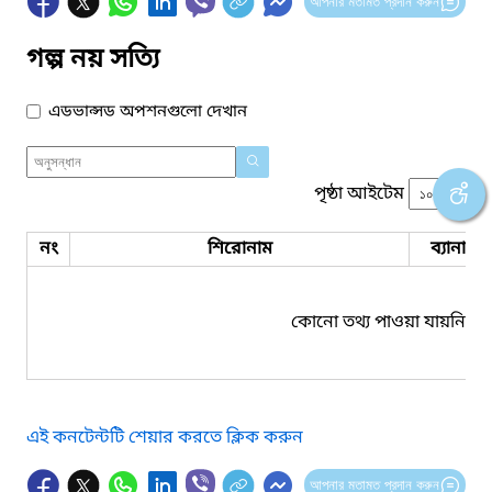
আপনার মতামত প্রদান করুন
গল্প নয় সত্যি
এডভান্সড অপশনগুলো দেখান
পৃষ্ঠা আইটেম
নং
শিরোনাম
ব্যানার 
কোনো তথ্য পাওয়া যায়নি।
এই কনটেন্টটি শেয়ার করতে ক্লিক করুন
আপনার মতামত প্রদান করুন