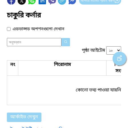
আপনার মতামত প্রদান করুন
চাকুরি কর্নার
এডভান্সড অপশনগুলো দেখান
পৃষ্ঠা আইটেম
নং
শিরোনাম
পিডিএ
সংযুক্ত
কোনো তথ্য পাওয়া যায়নি।
আর্কাইভ দেখুন