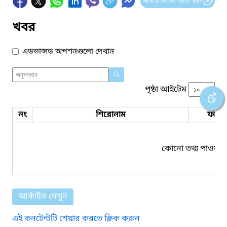
আপনার মতামত প্রদান করুন
খবর
এডভান্সড অপশনগুলো দেখান
পৃষ্ঠা আইটেম
নং
শিরোনাম
ফাইল
কোনো তথ্য পাওয়া য
আর্কাইভ দেখুন
এই কনটেন্টটি শেয়ার করতে ক্লিক করুন